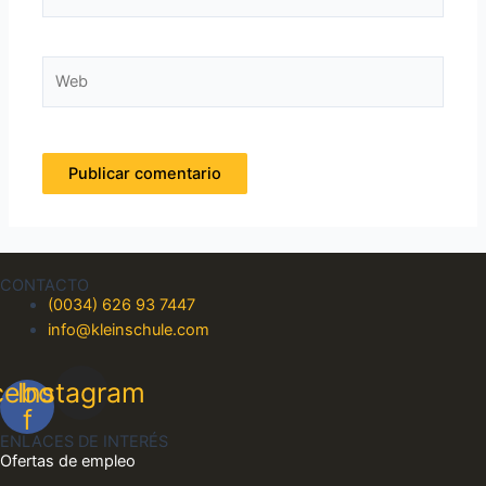
electrónico*
Web
CONTACTO
(0034) 626 93 7447
info@kleinschule.com
cebook-
Instagram
f
ENLACES DE INTERÉS
Ofertas de empleo