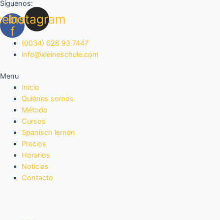
Síguenos:
Ir
Navegación
cebook-
Instagram
al
de
contenido
entradas
f
(0034) 626 93 7447
info@kleineschule.com
Menu
Inicio
Quiénes somos
Método
Cursos
Spanisch lernen
Precios
Horarios
Noticias
Contacto