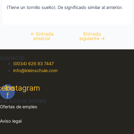
(Tiene un tornillo suelto). De significado similar al anterior.
←
Entrada
Entrada
anterior
siguiente
→
CONTACTO
(0034) 626 93 7447
info@kleinschule.com
cebook-
Instagram
f
ENLACES DE INTERÉS
Ofertas de empleo
Aviso legal