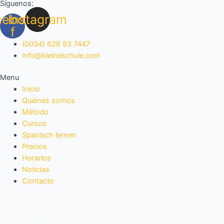
Síguenos:
Ir
Navegación
cebook-
Instagram
al
de
contenido
entradas
f
(0034) 626 93 7447
info@kleineschule.com
Menu
Inicio
Quiénes somos
Método
Cursos
Spanisch lernen
Precios
Horarios
Noticias
Contacto